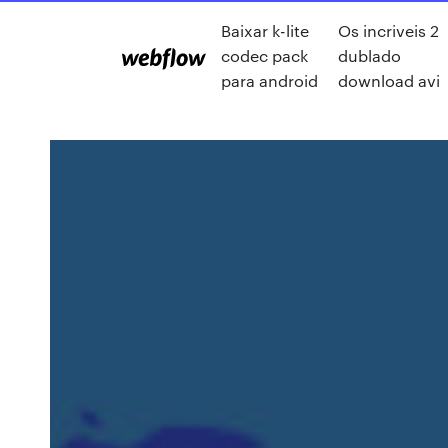
Baixar k-lite
Os incriveis 2
codec pack
dublado
para android
download avi